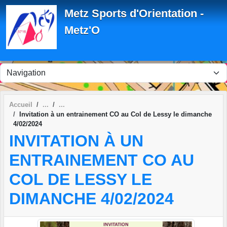
Panneau de gestion des cookies
Metz Sports d'Orientation -
Metz'O
Accueil
Invitation à un entrainement CO au Col de Lessy le dimanche
4/02/2024
INVITATION À UN
ENTRAINEMENT CO AU
COL DE LESSY LE
DIMANCHE 4/02/2024